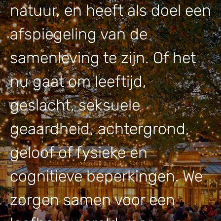
natuur, en heeft als doel een
afspiegeling van de
samenleving te zijn. Of het
nu gaat om leeftijd,
geslacht, seksuele
geaardheid, achtergrond,
geloof of fysieke en
cognitieve beperkingen. We
zorgen samen voor een