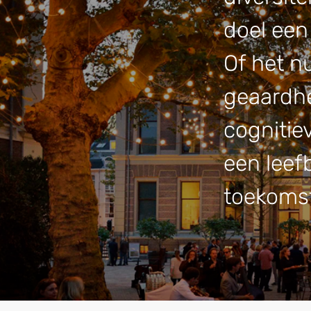
doel een
Of het nu
geaardhe
cognitie
een leef
toekoms