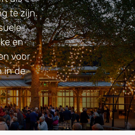
 te zijn.
suele
eke en
en voor
 in de