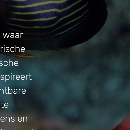
 waar
rische
ische
spireert
htbare
ote
mens en