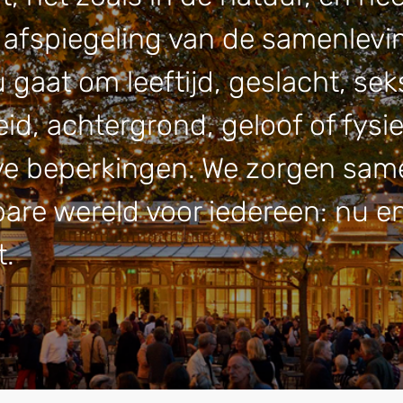
 afspiegeling van de samenleving
 gaat om leeftijd, geslacht, sek
id, achtergrond, geloof of fysi
ve beperkingen. We zorgen sam
bare wereld voor iedereen: nu en
t.