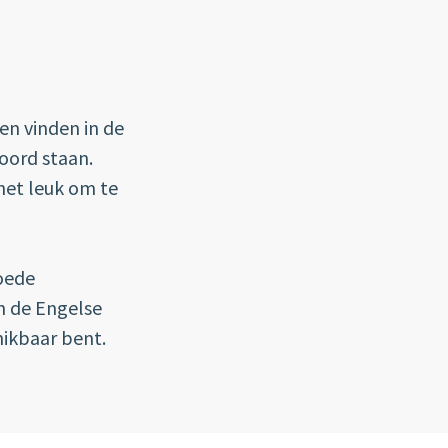
nen vinden in de
woord staan.
 het leuk om te
oede
n de Engelse
hikbaar bent.