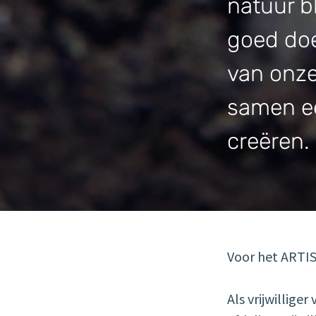
natuur bl
goed doe
van onze
samen ee
creëren.
Voor het ARTIS-
Als vrijwillige