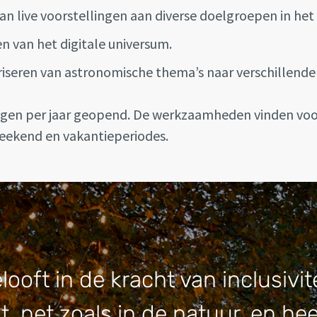
an live voorstellingen aan diverse doelgroepen in het
n van het digitale universum.
iseren van astronomische thema’s naar verschillend
agen per jaar geopend. De werkzaamheden vinden vo
weekend en vakantieperiodes.
ooft in de kracht van inclusivit
it, net zoals in de natuur, en hee