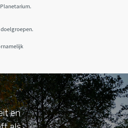
 Planetarium.
e doelgroepen.
ornamelijk
eit en
ft als