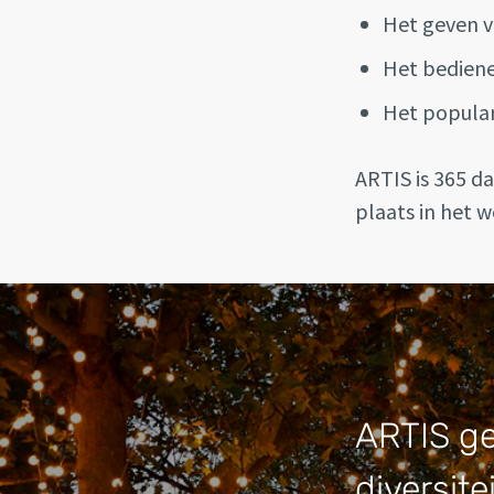
Het geven v
Het bediene
Het popular
ARTIS is 365 d
plaats in het 
ARTIS gel
diversite