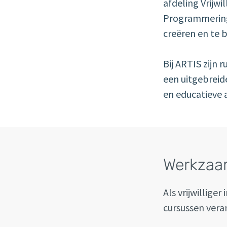
afdeling Vrijwi
Programmering.
creëren en te 
Bij ARTIS zijn 
een uitgebreid
en educatieve a
Werkza
Als vrijwillige
cursussen vera