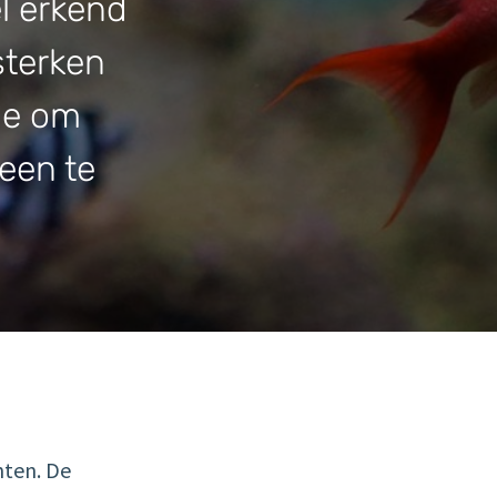
el erkend
sterken
ie om
een te
enten. De