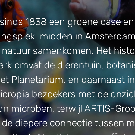
 sinds 1838 een groene oase en
ingsplek, midden in Amsterdam
natuur samenkomen. Het histo
rk omvat de dierentuin, botan
het Planetarium, en daarnaast in
cropia bezoekers met de onzic
an microben, terwijl ARTIS-Gro
de diepere connectie tussen 