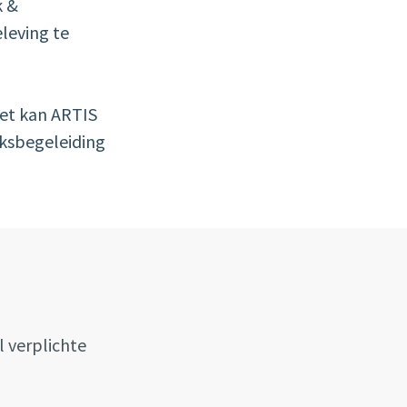
k &
leving te
nzet kan ARTIS
eksbegeleiding
l verplichte