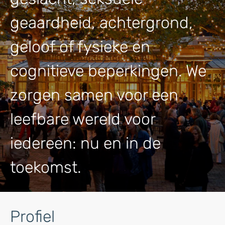
geaardheid, achtergrond,
geloof of fysieke en
cognitieve beperkingen. We
zorgen samen voor een
leefbare wereld voor
iedereen: nu en in de
toekomst.
Profiel