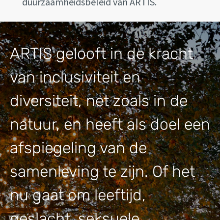
duurzaamheidsbeleid van ARTIS.
ARTIS gelooft in de kracht
van inclusiviteit en
diversiteit, net zoals in de
natuur, en heeft als doel een
afspiegeling van de
samenleving te zijn. Of het
nu gaat om leeftijd,
geslacht, seksuele