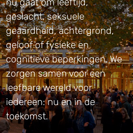
nu gaat om leeftijd,
geslacht, seksuele
geaardheid, achtergrond,
geloof of fysieke en
cognitieve beperkingen. We
zorgen samen voor een
leefbare wereld voor
iedereen: nu en in de
toekomst.